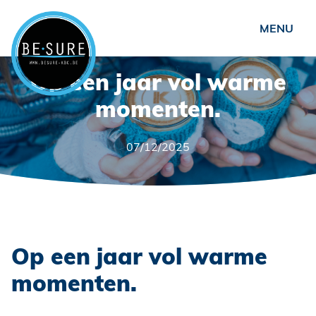
Particulieren
Op een jaar vol warme
Ondernemers
momenten.
Over ons
07/12/2025
Nieuws
Veelgestelde vragen
Contact
Schade?
Op een jaar vol warme
momenten.