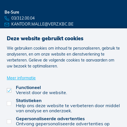
Be·Sure
03/312.00.04
KANTOOR.MALLE@VERZ.KBC.BE
Deze website gebruikt cookies
We gebruiken cookies om inhoud te personaliseren, gebruik te
Nieuws
Vacatures
analyseren, en om onze website en dienstverlening te
verbeteren. Gelieve de volgende cookies te aanvaarden om
uw bezoek te optimaliseren.
Juridisch
Klachten
Cookie voorkeuren aanpassen
Meer informatie
Functioneel
Vereist door de website.
0864078671
© KBC 2026
Website door FW4
Statistieken
Help ons deze website te verbeteren door middel
van analyse en onderzoek.
Gepersonaliseerde advertenties
Be-Sure BVBA (0864078671), verbonden agent, van
Ontvang gepersonaliseerde advertenties op
KBC Verzekeringen nv, Professor Roger Van